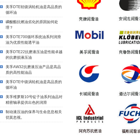
美孚DTE轻级涡轮机油是高品质的
循环油
磷酸酯抗燃油劣化的原因如何处
理？
美孚DTE700循环系统油系列润滑
油为优质性能透平油
美孚DTE22抗磨液压油是性能卓越
的抗磨损液压油
美孚AW32抗磨液压油产品是高品
质的高性能油品
美孚DTE中级涡轮机油是高品质的
循环油
美孚维萝斯10号锭子油系列油品对
精密轴承提供出色的润滑
制动液压油的保养与生命息息相关
切莫忽视。