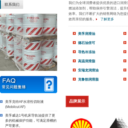
我们为全球消费者提供优质的进口润滑
联系我们
燃油添加剂，帮助保持引擎清洁，提升
效率。我们不断扩大的销售网络为您提
效而亲切的服务。
了解更多
美孚润滑油
德石油倍可
导热冷冻油
高温润滑脂
安瑞龙润滑油
克鲁勃润滑脂
品牌展示
美孚克特AF水溶性切削液
(Mobilcut AF)
美孚威达1号机床导轨油提供了更
多的机械保护功能，可满足滑槽的
严苛要求。