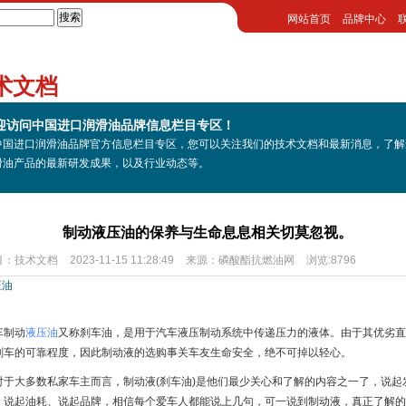
网站首页
品牌中心
术文档
迎访问中国进口润滑油品牌信息栏目专区！
中国进口润滑油品牌官方信息栏目专区，您可以关注我们的技术文档和最新消息，了解
滑油产品的最新研发成果，以及行业动态等。
制动液压油的保养与生命息息相关切莫忽视。
目：
技术文档
2023-11-15 11:28:49
来源：
磷酸酯抗燃油网
浏览:8796
压油
车制动
液压油
又称刹车油，是用于汽车液压制动系统中传递压力的液体。由于其优劣直
刹车的可靠程度，因此制动液的选购事关车友生命安全，绝不可掉以轻心。
对于大多数私家车主而言，制动液(刹车油)是他们最少关心和了解的内容之一了，说起
、说起油耗、说起品牌，相信每个爱车人都能说上几句，可一说到制动液，真正了解的