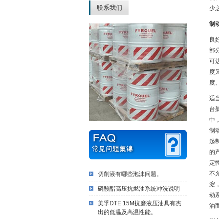
联系我们
少
制
良
部
可
度
度
适
台
中
制
起
的
定
不
切削液有哪些泡沫问题。
淀
磷酸酯高压抗燃油系统冲洗说明
动
美孚DTE 15M抗磨液压油具有杰
油
出的低温及高温性能。