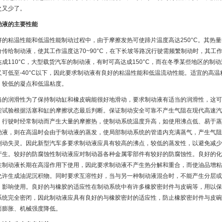
之又少了。
动液的主要性能
好的粘温性能和低温性能制动过程中，由于摩擦发热可使蹄片温度高达250°C。其热量
分传给制动液，使其工作温度达70~90°C，在下长坡等路况行驶需频繁制动时，其工
达成110°C，大型载货汽车的制动液，有时可高达成150°C，而在冬季某些地区的制动
又可低至-40°C以下，因此要求制动液有良好的粘温性能和低温流动性能。适宜的高温
、较低的凝点和低温粘度。
当的润滑性为了保持制动缸和橡皮碗能很好地滑动，要求制动液有适当的润滑性，这可
架试验根据活塞和缸的摩擦状态最后判断。保证制动安全可靠不产生气阻在现代高速汽
，行驶时经常制动而产生大量的摩擦热，使制动系统温度升高，如使用沸点低、易于蒸
动液，则在高温时会由于制动液的蒸发，使局部制动系统的管道内充满蒸气，产生气阻
制动失灵。因此新型汽车多要求制动液应具有较高的沸点，较低的蒸发性，以避免减少
产生。较好的防腐蚀性制动液应对制动器各种金属零部件有较好的防腐蚀性。良好的化
性制动液长期在高湿作用下使用，因此要求制动液不产生热分解和重合，而使油品增粘
允许生成油泥沉积物。同时要求互溶性好，当与另一种制动液混合时，不能产生分层或
，影响使用。良好的与橡胶的适应性在制动系统中有许多橡胶密封件与皮碗等，用以保
系统完全密闭，因此制动液应具有良好的与橡胶密封的适应性，防止橡胶密封件与皮碗
而膨胀、机械强度降低。