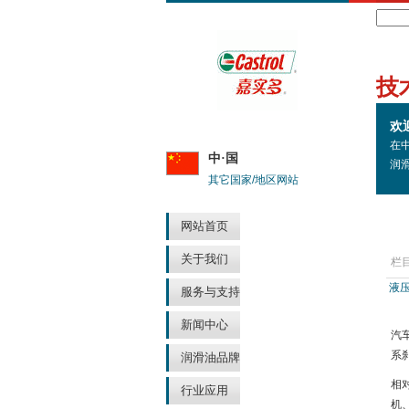
Search
技
欢
在
中·国
润
其它国家/地区网站
网站首页
关于我们
栏
液
服务与支持
新闻中心
汽
系
润滑油品牌
相
行业应用
机