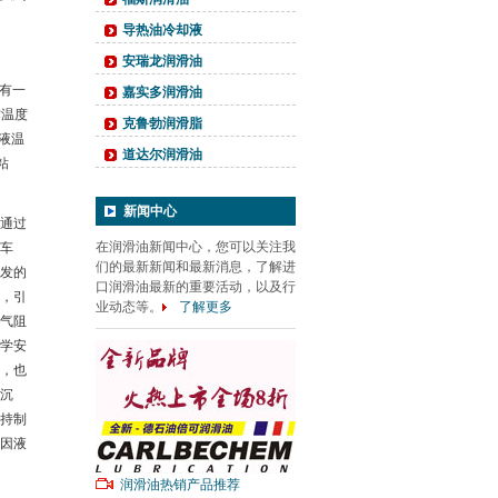
导热油冷却液
安瑞龙润滑油
有一
嘉实多润滑油
作温度
克鲁勃润滑脂
液温
道达尔润滑油
粘
新闻中心
通过
在润滑油新闻中心，您可以关注我
车
们的最新新闻和最新消息，了解进
发的
口润滑油最新的重要活动，以及行
，引
业动态等。
了解更多
气阻
学安
，也
沉
持制
因液
润滑油热销产品推荐