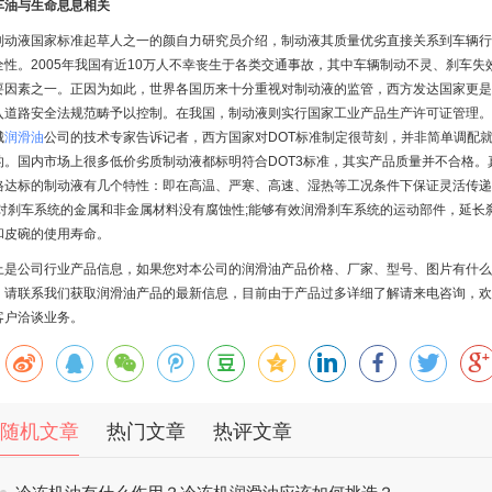
车油与生命息息相关
制动液国家标准起草人之一的颜自力研究员介绍，制动液其质量优劣直接关系到车辆行
全性。2005年我国有近10万人不幸丧生于各类交通事故，其中车辆制动不灵、刹车失
要因素之一。正因为如此，世界各国历来十分重视对制动液的监管，西方发达国家更是
入道路安全法规范畴予以控制。在我国，制动液则实行国家工业产品生产许可证管理。
城
润滑油
公司的技术专家告诉记者，西方国家对DOT标准制定很苛刻，并非简单调配
的。国内市场上很多低价劣质制动液都标明符合DOT3标准，其实产品质量并不合格。
格达标的制动液有几个特性：即在高温、严寒、高速、湿热等工况条件下保证灵活传递
;对刹车系统的金属和非金属材料没有腐蚀性;能够有效润滑刹车系统的运动部件，延长
和皮碗的使用寿命。
上是公司行业产品信息，如果您对本公司的润滑油产品价格、厂家、型号、图片有什么
，请联系我们获取润滑油产品的最新信息，目前由于产品过多详细了解请来电咨询，欢
客户洽谈业务。
随机文章
热门文章
热评文章