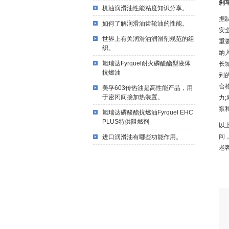
刹
机油润滑油性能粘度知识分享。
据
如何了解润滑油齿轮油的性能。
安
世界上有关润滑油润滑剂规范的组
重
织。
纳
旭瑞达Fyrquel耐火磷酸酯型液体
长
抗燃油
到
合
美孚603传热油是高性能产品，用
于密闭间接加热装置。
力
泵
旭瑞达磷酸酯抗燃油Fyrquel EHC
PLUS特供阻燃剂
以
问
进口润滑油有哪些功能作用。
老