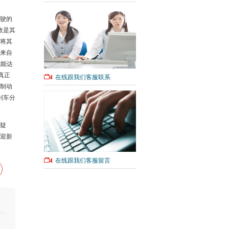
驶的
效是其
将其
来自
就能达
真正
在线跟我们客服联系
制动
刹车分
疑
迎新
在线跟我们客服留言