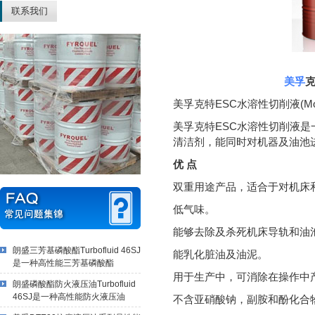
联系我们
美孚
克
美孚克特ESC水溶性切削液(Mobil
美孚克特ESC水溶性切削液
清洁剂，能同时对机器及油池
优 点
双重用途产品，适合于对机床
低气味。
能够去除及杀死机床导轨和油
朗盛三芳基磷酸酯Turbofluid 46SJ
能乳化脏油及油泥。
是一种高性能三芳基磷酸酯
用于生产中，可消除在操作中
朗盛磷酸酯防火液压油Turbofluid
46SJ是一种高性能防火液压油
不含亚硝酸钠，副胺和酚化合