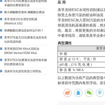
美孚DTE20抗磨液压油系列是性能
应 用
卓越的抗磨损液压油
美孚克特ESC水溶性切削液以
耐火磷酸酯型液体-磷酸酯抗燃油
除受之杂质污染的赃油和油泥，
美孚克特102水溶性切削液
孚克特ESC加入受到污染的冷
(Mobilcut 102)
彻底清洗机器暴露的表面，然后
统。最后，将新更换的冷却液
新磷酸酯抗燃油是如何运行的？
中要求指导，请联系美孚业务
美孚DTE超凡32抗磨液压油具有杰
出的高温性能
典型属性
美孚
美孚维美EDM-Xtra火花机油
(MObil Vacmul EDM-Xtra)
外 观
密 度
@ 15
ºC
， 千克
/
升
美孚DTE22抗磨液压油是性能卓越
的抗磨损液压油
pH
值，
(1
％ 乳 化 液
)
胺 含 量 ％
MEA
浅谈何为先进优质进口润滑油。
以上数据为当前产品的典型值
标准容许范围内有所浮动。若